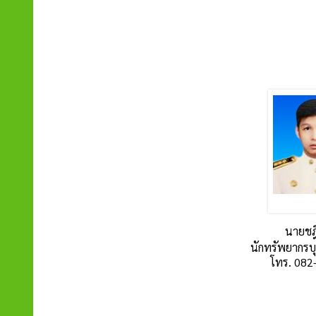
นายชฎิ
นักทรัพยากรบุ
โทร. 082